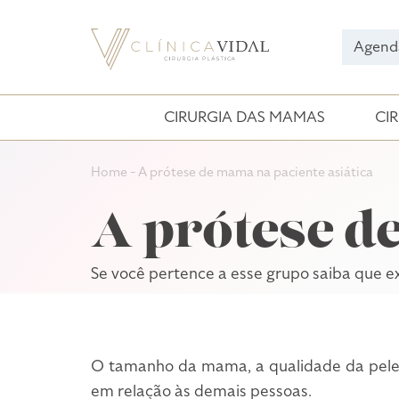
O tamanho da prótese
Agend
Tipos de Tórax
CIRURGIA DAS MAMAS
CI
Home
-
A prótese de mama na paciente asiática
A prótese d
Se você pertence a esse grupo saiba que 
O tamanho da mama, a qualidade da pele
em relação às demais pessoas.